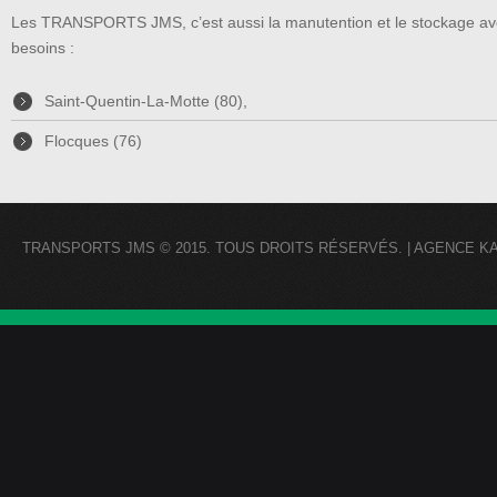
Les TRANSPORTS JMS, c’est aussi la manutention et le stockage avec
besoins :
Saint-Quentin-La-Motte (80),
Flocques (76)
TRANSPORTS JMS
© 2015.
TOUS DROITS RÉSERVÉS
. |
AGENCE K